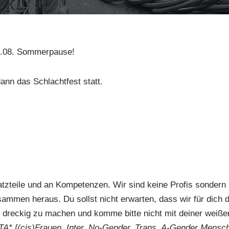
28.08. Sommerpause!
dann das Schlachtfest statt.
atzteile und an Kompetenzen. Wir sind keine Profis sondern 
sammen heraus. Du sollst nicht erwarten, dass wir für dich d
e dreckig zu machen und komme bitte nicht mit deiner weiße
INTA* [(cis)Frauen, Inter, No-Gender, Trans, A-Gender Mensc