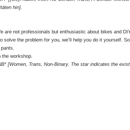
täten hin].
We are not professionals but enthusiastic about bikes and DI
 to solve the problem for you, we’ll help you do it yourself. 
 pants.
n the workshop.
TNB* [Women, Trans, Non-Binary. The star indicates the exist